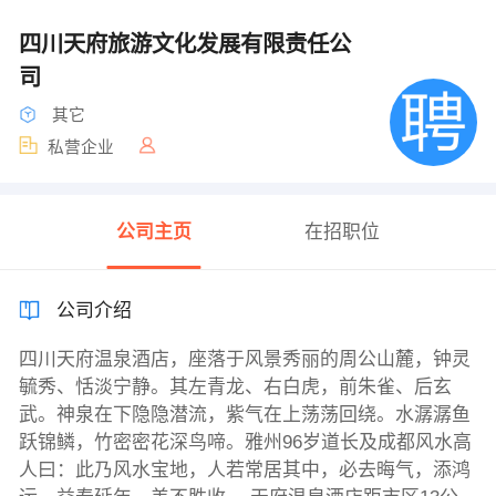
四川天府旅游文化发展有限责任公
司
其它
私营企业
公司主页
在招职位
公司介绍
四川天府温泉酒店，座落于风景秀丽的周公山麓，钟灵
毓秀、恬淡宁静。其左青龙、右白虎，前朱雀、后玄
武。神泉在下隐隐潜流，紫气在上荡荡回绕。水潺潺鱼
跃锦鳞，竹密密花深鸟啼。雅州96岁道长及成都风水高
人曰：此乃风水宝地，人若常居其中，必去晦气，添鸿