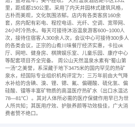
运，益寿延年，美不胜收。 天府温泉酒店距市区13公
里，距成都150公里。采用了内天井园林式建筑风格，
古朴而美观，文化氛围浓郁。店内有各类客房160余
套，房内配有彩电、程控电话、光纤、空调、宽带网、
24小时冷热水。每天可接待沐浴温泉游客600~1000人
次，接待住宿客人300余人次，会议中心可接待300多人
的各类会议，正宗的山肴川味餐厅经济实惠，卡拉ok
厅、网吧、健身房、棋牌娱乐室、儿童乐园、康疗中心
等配套项目齐全完备。 周公山天然温泉水素有“蜀山第
一汤”之美誉，系深藏于地下3475米的国内罕见的热矿
泉水，经国际专业组织机构评定为：三万年前由大气降
水补给的含碘、溴、锂、锶、氟、偏硼酸、硫化氢、偏
硅酸、镭等丰富矿物质的高温医疗热矿水（出口水温达
78—81℃）。其对人体所必需的医疗保健作用早已为世
人所共知；其医用疗效、护肤养颜等功效极佳，广大消
费者赞不绝口。